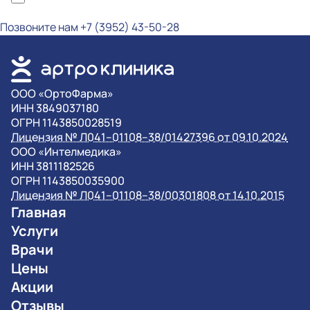
обработку персональных данных
Позвоните нам
+7 (3952) 43-50-28
OOO «ОртоФарма»
ИНН 3849037180
ОГРН 1143850028519
Лицензия № Л041–01108–38/01427396 от 09.10.2024
OOO «Интелмедика»
ИНН 3811182526
ОГРН 1143850035900
Лицензия № Л041–01108–38/00301808 от 14.10.2015
Главная
Услуги
Врачи
Цены
Акции
Отзывы