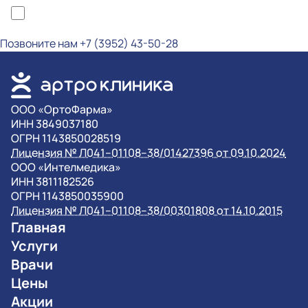
*Я ознакомлен(а) с политикой конфиденциальности и даю согласие на
обработку персональных данных
Позвоните нам
+7 (3952) 43-50-28
OOO «ОртоФарма»
ИНН 3849037180
ОГРН 1143850028519
Лицензия № Л041–01108–38/01427396 от 09.10.2024
OOO «Интелмедика»
ИНН 3811182526
ОГРН 1143850035900
Лицензия № Л041–01108–38/00301808 от 14.10.2015
Главная
Услуги
Врачи
Цены
Акции