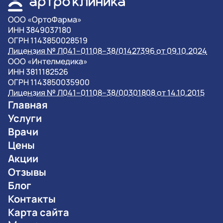
OOO «ОртоФарма»
ИНН 3849037180
ОГРН 1143850028519
Лицензия № Л041–01108–38/01427396 от 09.10.2024
OOO «Интелмедика»
ИНН 3811182526
ОГРН 1143850035900
Лицензия № Л041–01108–38/00301808 от 14.10.2015
Главная
Услуги
Врачи
Цены
Акции
Отзывы
Блог
Контакты
Карта сайта