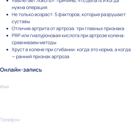
«Вылетает локоть»: причины, что делать и когда
нужна операция
Не только возраст: 5 факторов, которые разрушают
суставы
Отличие артрита от артроза: три главных признака
PRP или гиалуроновая кислота при артрозе колена:
сравниваем методы
Хруст в колене при сгибании: когда это норма, а когда
— ранний признак артроза
Онлайн-запись
Имя
Телефон