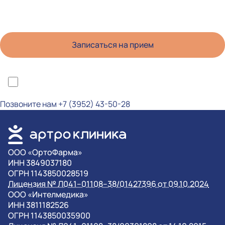
*Я ознакомлен(а) с политикой конфиденциальности и даю согласие на
обработку персональных данных
Позвоните нам
+7 (3952) 43-50-28
OOO «ОртоФарма»
ИНН 3849037180
ОГРН 1143850028519
Лицензия № Л041–01108–38/01427396 от 09.10.2024
OOO «Интелмедика»
ИНН 3811182526
ОГРН 1143850035900