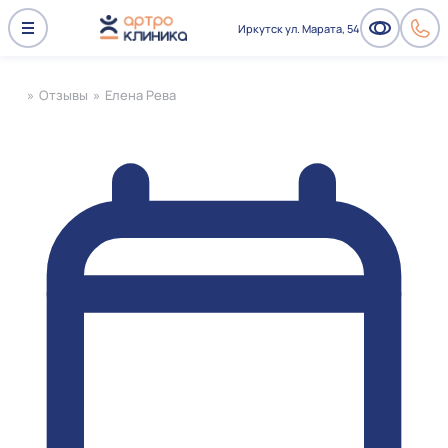
Иркутск ул. Марата, 54
»
Отзывы
»
Елена Рева