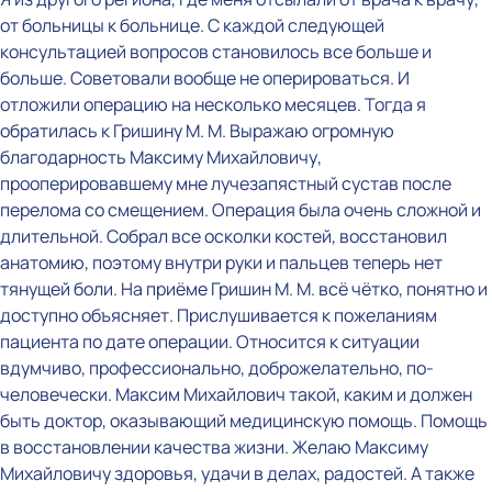
от больницы к больнице. С каждой следующей
консультацией вопросов становилось все больше и
больше. Советовали вообще не оперироваться. И
отложили операцию на несколько месяцев. Тогда я
обратилась к Гришину М. М. Выражаю огромную
благодарность Максиму Михайловичу,
прооперировавшему мне лучезапястный сустав после
перелома со смещением. Операция была очень сложной и
длительной. Собрал все осколки костей, восстановил
анатомию, поэтому внутри руки и пальцев теперь нет
тянущей боли. На приёме Гришин М. М. всё чётко, понятно и
доступно объясняет. Прислушивается к пожеланиям
пациента по дате операции. Относится к ситуации
вдумчиво, профессионально, доброжелательно, по-
человечески. Максим Михайлович такой, каким и должен
быть доктор, оказывающий медицинскую помощь. Помощь
в восстановлении качества жизни. Желаю Максиму
Михайловичу здоровья, удачи в делах, радостей. А также