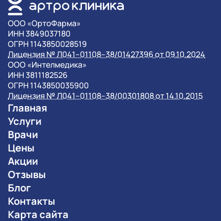
OOO «ОртоФарма»
ИНН 3849037180
ОГРН 1143850028519
Лицензия № Л041–01108–38/01427396 от 09.10.2024
OOO «Интелмедика»
ИНН 3811182526
ОГРН 1143850035900
Лицензия № Л041–01108–38/00301808 от 14.10.2015
Главная
Услуги
Врачи
Цены
Акции
Отзывы
Блог
Контакты
Карта сайта