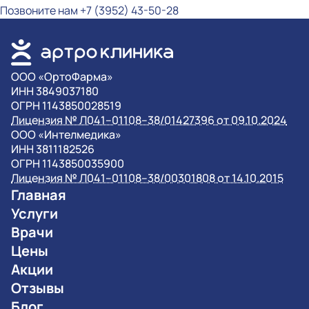
Позвоните нам
+7 (3952) 43-50-28
OOO «ОртоФарма»
ИНН 3849037180
ОГРН 1143850028519
Лицензия № Л041–01108–38/01427396 от 09.10.2024
OOO «Интелмедика»
ИНН 3811182526
ОГРН 1143850035900
Лицензия № Л041–01108–38/00301808 от 14.10.2015
Главная
Услуги
Врачи
Цены
Акции
Отзывы
Блог