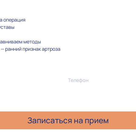
на операция
уставы
сравниваем методы
а — ранний признак артроза
Телефон