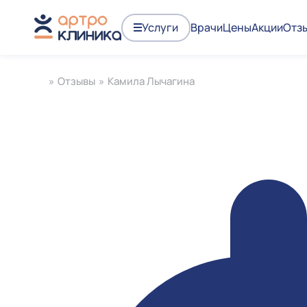
Услуги
Врачи
Цены
Акции
Отз
»
Отзывы
»
Камила Лычагина