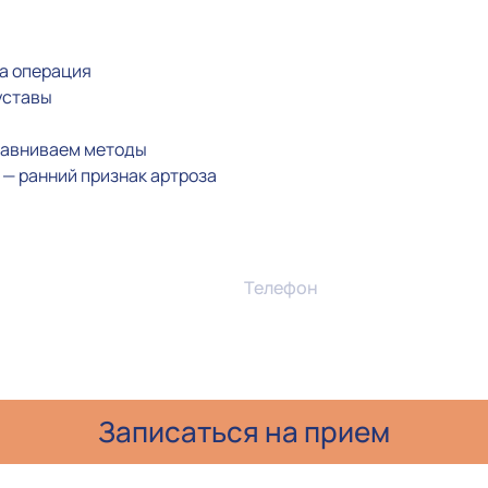
на операция
уставы
сравниваем методы
а — ранний признак артроза
Телефон