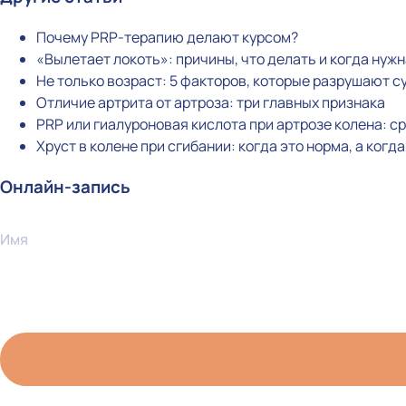
Почему PRP-терапию делают курсом?
«Вылетает локоть»: причины, что делать и когда нуж
Не только возраст: 5 факторов, которые разрушают с
Отличие артрита от артроза: три главных признака
PRP или гиалуроновая кислота при артрозе колена: 
Хруст в колене при сгибании: когда это норма, а когд
Онлайн-запись
Имя