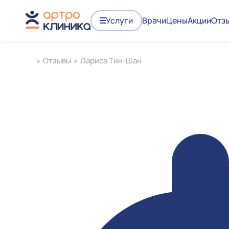
Услуги
Врачи
Цены
Акции
Отз
»
Отзывы
»
Лариса Тин-Шан