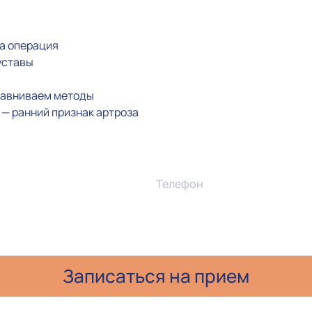
на операция
уставы
сравниваем методы
а — ранний признак артроза
Телефон