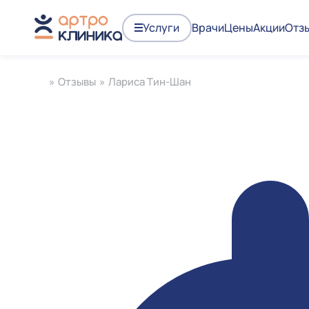
Услуги
Врачи
Цены
Акции
Отз
»
Отзывы
»
Лариса Тин-Шан