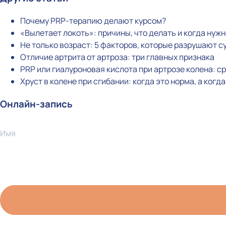
Почему PRP-терапию делают курсом?
«Вылетает локоть»: причины, что делать и когда нуж
Не только возраст: 5 факторов, которые разрушают с
Отличие артрита от артроза: три главных признака
PRP или гиалуроновая кислота при артрозе колена: 
Хруст в колене при сгибании: когда это норма, а когд
Онлайн-запись
Имя