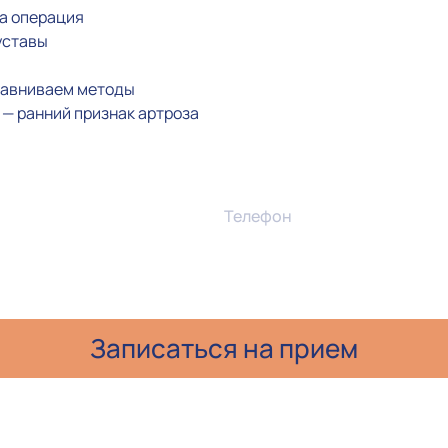
на операция
уставы
сравниваем методы
а — ранний признак артроза
Телефон
и даю согласие на обработку персональных данных