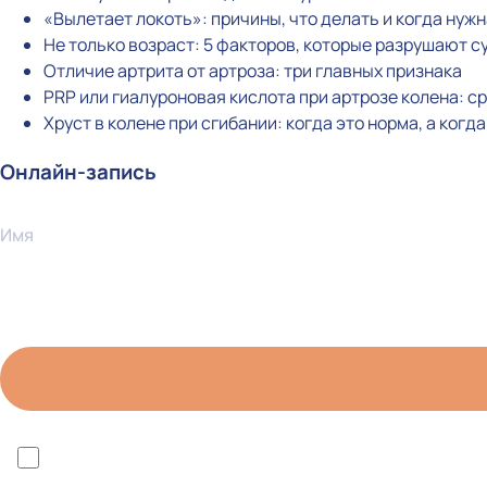
«Вылетает локоть»: причины, что делать и когда нуж
Не только возраст: 5 факторов, которые разрушают с
Отличие артрита от артроза: три главных признака
PRP или гиалуроновая кислота при артрозе колена: 
Хруст в колене при сгибании: когда это норма, а когд
Онлайн-запись
Имя
*Я ознакомлен(а) с политикой конфиденциальности 