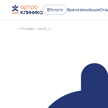
Услуги
Врачи
Цены
Акции
Отз
»
Отзывы
»
lunid_s .