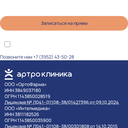
*Я ознакомлен(а) с политикой конфиденциальности и даю согласие на
обработку персональных данных
Позвоните нам
+7 (3952) 43-50-28
OOO «ОртоФарма»
ИНН 3849037180
ОГРН 1143850028519
Лицензия № Л041–01108–38/01427396 от 09.10.2024
OOO «Интелмедика»
ИНН 3811182526
ОГРН 1143850035900
Лицензия № Л041–01108–38/00301808 от 14.10.2015