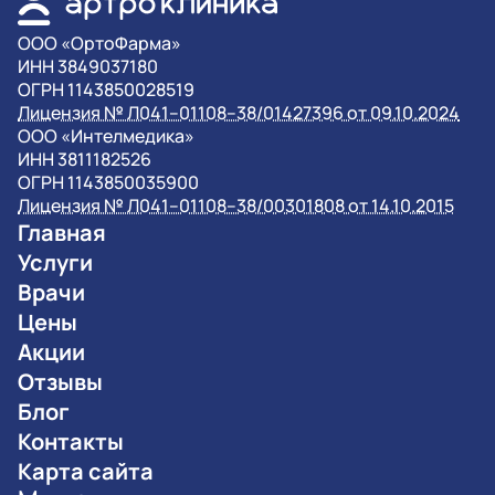
OOO «ОртоФарма»
ИНН 3849037180
ОГРН 1143850028519
Лицензия № Л041–01108–38/01427396 от 09.10.2024
OOO «Интелмедика»
ИНН 3811182526
ОГРН 1143850035900
Лицензия № Л041–01108–38/00301808 от 14.10.2015
Главная
Услуги
Врачи
Цены
Акции
Отзывы
Блог
Контакты
Карта сайта