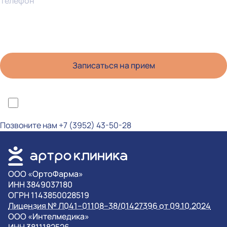
Телефон
*Я ознакомлен(а) с политикой конфиденциальности и даю согласие на
обработку персональных данных
Позвоните нам
+7 (3952) 43-50-28
OOO «ОртоФарма»
ИНН 3849037180
ОГРН 1143850028519
Лицензия № Л041–01108–38/01427396 от 09.10.2024
OOO «Интелмедика»