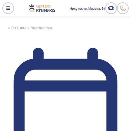
Иркутск ул. Марата, 54
»
Отзывы
»
murmur mur