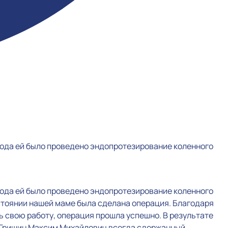
года ей было проведено эндопротезирование коленного
года ей было проведено эндопротезирование коленного
остоянии нашей маме была сделана операция. Благодаря
 свою работу, операция прошла успешно. В результате
 Гришин Максим Михайлович всегда сдержанный,