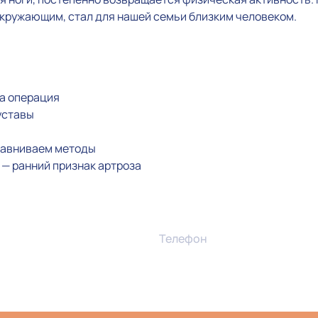
окружающим, стал для нашей семьи близким человеком.
на операция
уставы
сравниваем методы
а — ранний признак артроза
Телефон