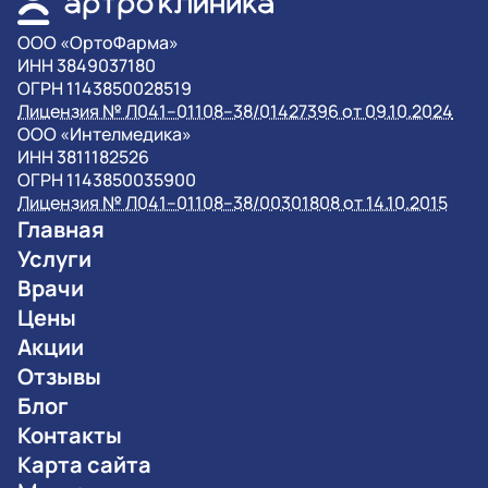
OOO «ОртоФарма»
ИНН 3849037180
ОГРН 1143850028519
Лицензия № Л041–01108–38/01427396 от 09.10.2024
OOO «Интелмедика»
ИНН 3811182526
ОГРН 1143850035900
Лицензия № Л041–01108–38/00301808 от 14.10.2015
Главная
Услуги
Врачи
Цены
Акции
Отзывы
Блог
Контакты
Карта сайта