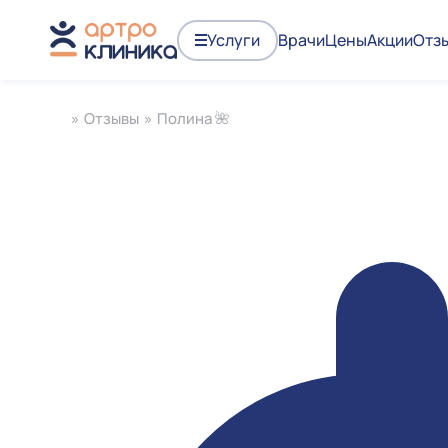
Услуги
Врачи
Цены
Акции
Отз
»
Отзывы
»
Полина 🌺