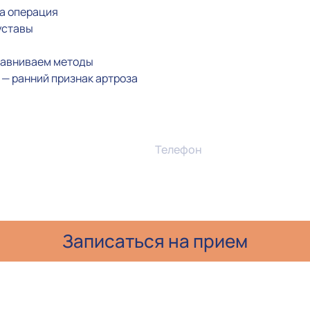
на операция
уставы
сравниваем методы
а — ранний признак артроза
Телефон
и даю согласие на обработку персональных данных