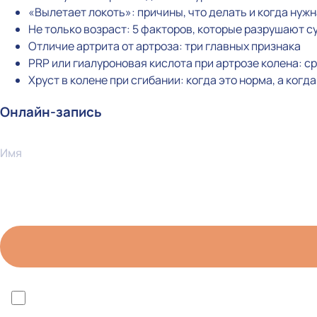
«Вылетает локоть»: причины, что делать и когда нуж
Не только возраст: 5 факторов, которые разрушают с
Отличие артрита от артроза: три главных признака
PRP или гиалуроновая кислота при артрозе колена: 
Хруст в колене при сгибании: когда это норма, а когд
Онлайн-запись
Имя
*Я ознакомлен(а) с политикой конфиденциальности 