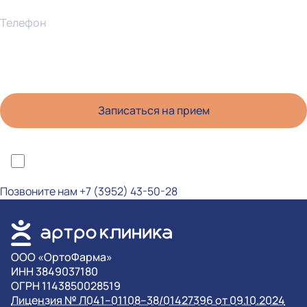
Телефон
*Я ознакомлен(а) с политикой конфиденциальности и даю согласие на
обработку персональных данных
Позвоните нам
+7 (3952) 43-50-28
OOO «ОртоФарма»
ИНН 3849037180
ОГРН 1143850028519
Лицензия № Л041–01108–38/01427396 от 09.10.2024