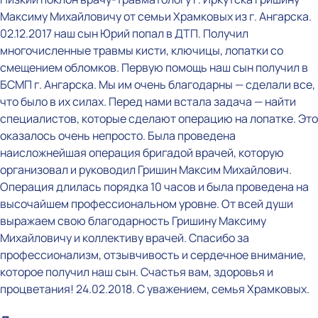
Максиму Михайловичу от семьи Храмковых из г. Ангарска.
02.12.2017 наш сын Юрий попал в ДТП. Получил
многочисленные травмы кисти, ключицы, лопатки со
смещением обломков. Первую помощь наш сын получил в
БСМП г. Ангарска. Мы им очень благодарны — сделали все,
что было в их силах. Перед нами встала задача — найти
специалистов, которые сделают операцию на лопатке. Это
оказалось очень непросто. Была проведена
наисложнейшая операция бригадой врачей, которую
организовал и руководил Гришин Максим Михайлович.
Операция длилась порядка 10 часов и была проведена на
высочайшем профессиональном уровне. От всей души
выражаем свою благодарность Гришину Максиму
Михайловичу и коллективу врачей. Спасибо за
профессионализм, отзывчивость и сердечное внимание,
которое получил наш сын. Счастья вам, здоровья и
процветания! 24.02.2018. С уважением, семья Храмковых.