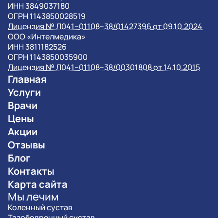
ИНН 3849037180
ОГРН 1143850028519
Лицензия № Л041–01108–38/01427396 от 09.10.2024
OOO «Интелмедика»
ИНН 3811182526
ОГРН 1143850035900
Лицензия № Л041–01108–38/00301808 от 14.10.2015
Главная
Услуги
Врачи
Цены
Акции
Отзывы
Блог
Контакты
Карта сайта
Мы лечим
Коленный сустав
Тазобедренный сустав