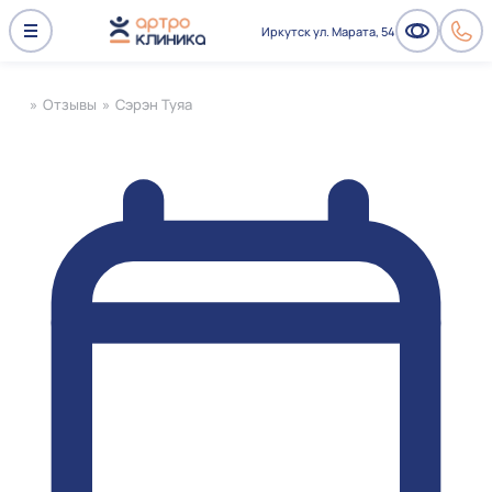
Иркутск ул. Марата, 54
»
Отзывы
»
Сэрэн Туяа