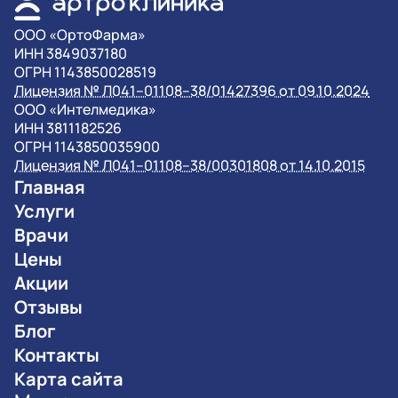
OOO «ОртоФарма»
ИНН 3849037180
ОГРН 1143850028519
Лицензия № Л041–01108–38/01427396 от 09.10.2024
OOO «Интелмедика»
ИНН 3811182526
ОГРН 1143850035900
Лицензия № Л041–01108–38/00301808 от 14.10.2015
Главная
Услуги
Врачи
Цены
Акции
Отзывы
Блог
Контакты
Карта сайта