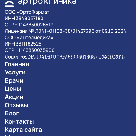
OOO «ОртоФарма»
ИНН 3849037180
ОГРН 1143850028519
Лицензия № Л041–01108–38/01427396 от 09.10.2024
OOO «Интелмедика»
ИНН 3811182526
ОГРН 1143850035900
Лицензия № Л041–01108–38/00301808 от 14.10.2015
Главная
Услуги
Врачи
Цены
Акции
Отзывы
Блог
Контакты
Карта сайта