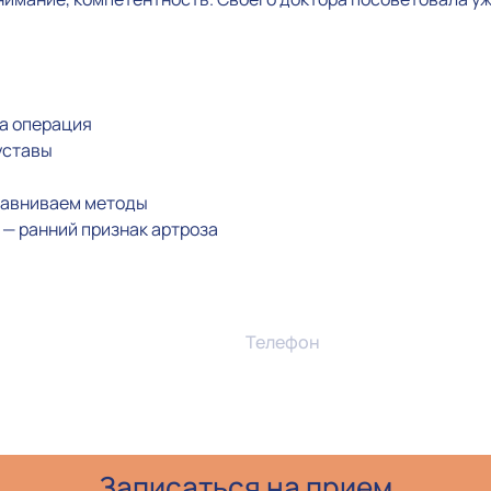
на операция
уставы
сравниваем методы
а — ранний признак артроза
Телефон