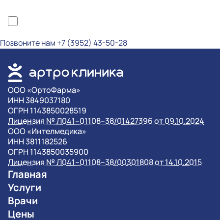
*Я ознакомлен(а) с политикой конфиденциальности и даю согласие на
обработку персональных данных
Позвоните нам
+7 (3952) 43-50-28
OOO «ОртоФарма»
ИНН 3849037180
ОГРН 1143850028519
Лицензия № Л041–01108–38/01427396 от 09.10.2024
OOO «Интелмедика»
ИНН 3811182526
ОГРН 1143850035900
Лицензия № Л041–01108–38/00301808 от 14.10.2015
Главная
Услуги
Врачи
Цены