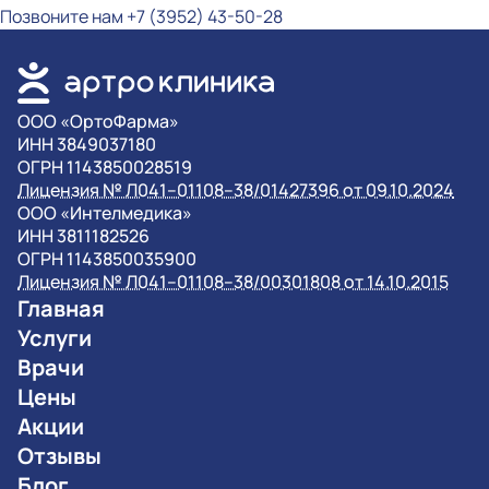
Позвоните нам
+7 (3952) 43-50-28
OOO «ОртоФарма»
ИНН 3849037180
ОГРН 1143850028519
Лицензия № Л041–01108–38/01427396 от 09.10.2024
OOO «Интелмедика»
ИНН 3811182526
ОГРН 1143850035900
Лицензия № Л041–01108–38/00301808 от 14.10.2015
Главная
Услуги
Врачи
Цены
Акции
Отзывы
Блог