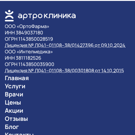
OOO «ОртоФарма»
ИНН 3849037180
ОГРН 1143850028519
Лицензия № Л041–01108–38/01427396 от 09.10.2024
OOO «Интелмедика»
ИНН 3811182526
ОГРН 1143850035900
Лицензия № Л041–01108–38/00301808 от 14.10.2015
Главная
Услуги
Врачи
Цены
Акции
Отзывы
Блог
Контакты