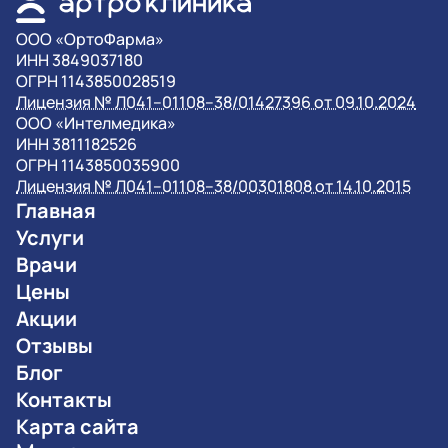
OOO «ОртоФарма»
ИНН 3849037180
ОГРН 1143850028519
Лицензия № Л041–01108–38/01427396 от 09.10.2024
OOO «Интелмедика»
ИНН 3811182526
ОГРН 1143850035900
Лицензия № Л041–01108–38/00301808 от 14.10.2015
Главная
Услуги
Врачи
Цены
Акции
Отзывы
Блог
Контакты
Карта сайта