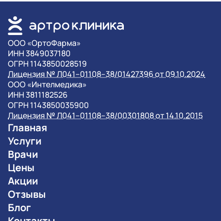
OOO «ОртоФарма»
ИНН 3849037180
ОГРН 1143850028519
Лицензия № Л041–01108–38/01427396 от 09.10.2024
OOO «Интелмедика»
ИНН 3811182526
ОГРН 1143850035900
Лицензия № Л041–01108–38/00301808 от 14.10.2015
Главная
Услуги
Врачи
Цены
Акции
Отзывы
Блог
Контакты